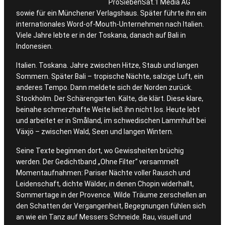
ProSiebenSat.1 Media AG
sowie für ein Münchener Verlagshaus. Später führte ihn ein
internationales Word-of-Mouth-Unternehmen nach Italien.
Viele Jahre lebte er in der Toskana, danach auf Bali in
Indonesien.
Italien. Toskana. Jahre zwischen Hitze, Staub und langen
Sommern. Später Bali – tropische Nächte, salzige Luft, ein
anderes Tempo. Dann meldete sich der Norden zurück.
Stockholm. Der Schärengarten. Kälte, die klärt. Diese klare,
beinahe schmerzhafte Weite ließ ihn nicht los. Heute lebt
und arbeitet er in Småland, im schwedischen Lammhult bei
Växjö – zwischen Wald, Seen und langen Wintern.
Seine Texte beginnen dort, wo Gewissheiten brüchig
werden. Der Gedichtband „Ohne Filter“ versammelt
Momentaufnahmen: Pariser Nächte voller Rausch und
Leidenschaft, dichte Wälder, in denen Chopin widerhallt,
Sommertage in der Provence. Wilde Träume zerschellen an
den Schatten der Vergangenheit, Begegnungen fühlen sich
an wie ein Tanz auf Messers Schneide. Rau, visuell und