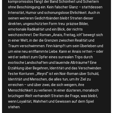
kompromisslos fängt der Band Schönheit und Scheitern
ohne Beschönigung ein. Kein falscher Glanz – stattdessen
Intensität, Humor und schonungslose Ehrlichkeit. Auch in
seinen weiteren Gedichtbänden bleibt Straten dieser
direkten, ungeschützten Form treu: präzise Bilder,
emotionale Radikalität und ein Blick, der nichts
weichzeichnet. Der Roman „Anaïs, Freitag, ich“ bewegt sich
in einer Welt, in der die Grenzen zwischen Realität und
Traum verschwimmen. Finn kämpft um sein Überleben und
um eine neu entflammte Liebe. Kann er Anaïs retten – oder
wird er selbst zum Opfer eines surrealen Trips durch
exotische Landschaften und lauernde Albträume? Eine
Erzählung über Begehren, Identität und das Verschwinden
fester Konturen. „Weyrd“ ist ein Noir-Roman über Schuld,
Identität und Menschen, die alles tun, um ihr Ziel zu
erreichen – und über zwei, die sich weigern, ihre
Menschlichkeit zu verlieren. In einer düsteren, moralisch
brüchigen Welt verhandelt Straten die Frage, was bleibt,
wenn Loyalität, Wahrheit und Gewissen auf dem Spiel
stehen.